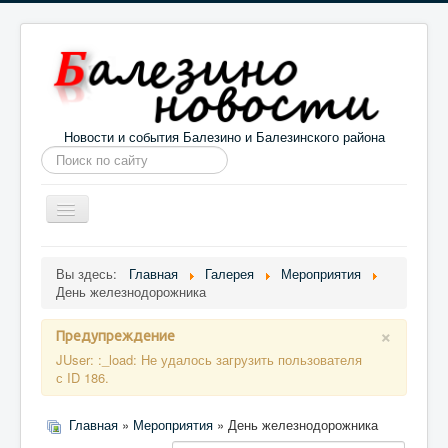
Новости и события Балезино и Балезинского района
Искать...
Toggle
Navigation
Главная
Погода в Балезино
Новости
Вы здесь:
Главная
Галерея
Мероприятия
День железнодорожника
Информация
Галерея
О проекте
×
Предупреждение
JUser: :_load: Не удалось загрузить пользователя
с ID 186.
Главная
»
Мероприятия
» День железнодорожника