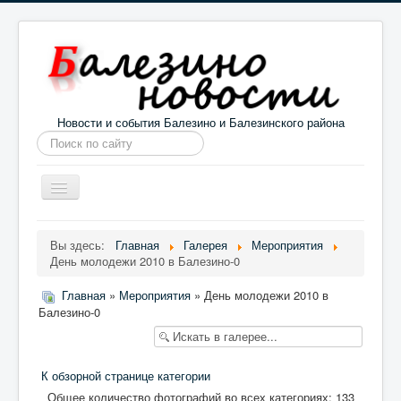
Новости и события Балезино и Балезинского района
Искать...
Toggle
Navigation
Главная
Погода в Балезино
Новости
Вы здесь:
Главная
Галерея
Мероприятия
День молодежи 2010 в Балезино-0
Информация
Галерея
О проекте
Главная
»
Мероприятия
» День молодежи 2010 в
Балезино-0
К обзорной странице категории
Общее количество фотографий во всех категориях: 133