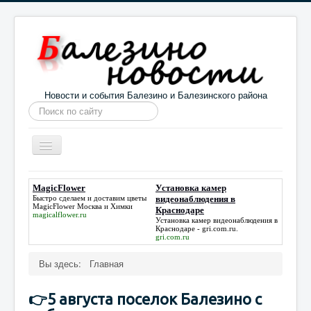
Новости и события Балезино и Балезинского района
Искать...
Toggle
Navigation
Главная
Погода в Балезино
Новости
MagicFlower
Установка камер
Быстро сделаем и доставим цветы
видеонаблюдения в
Информация
Галерея
О проекте
MagicFlower
Москва и Химки
Краснодаре
magicalflower.ru
Установка камер видеонаблюдения в
Краснодаре
- gri.com.ru.
gri.com.ru
Вы здесь:
Главная
👉5 августа поселок Балезино с