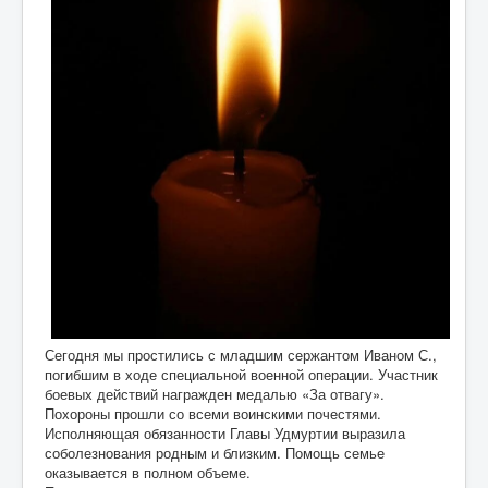
Сегодня мы простились с младшим сержантом Иваном С.,
погибшим в ходе специальной военной операции. Участник
боевых действий награжден медалью «За отвагу».
Похороны прошли со всеми воинскими почестями.
Исполняющая обязанности Главы Удмуртии выразила
соболезнования родным и близким. Помощь семье
оказывается в полном объеме.