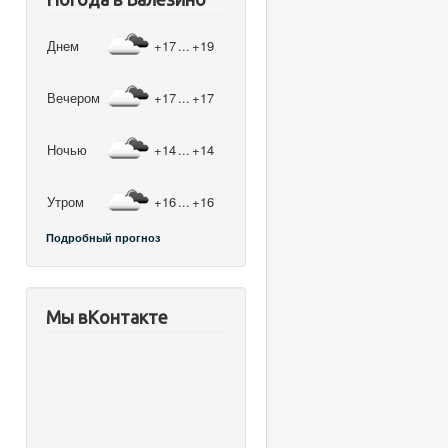
Днем
+17
...
+19
Вечером
+17
...
+17
Ночью
+14
...
+14
Утром
+16
...
+16
Подробный прогноз
Мы вКонтакте