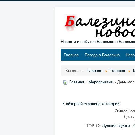
Новости и события Балезино и Балезин
Главная
Погода в Балезино
Ново
Вы здесь:
Главная
Галерея
Главная
»
Мероприятия
» День мол
К обзорной странице категории
Общее коли
Досту
TOP 12:
Лучшие оценки
-