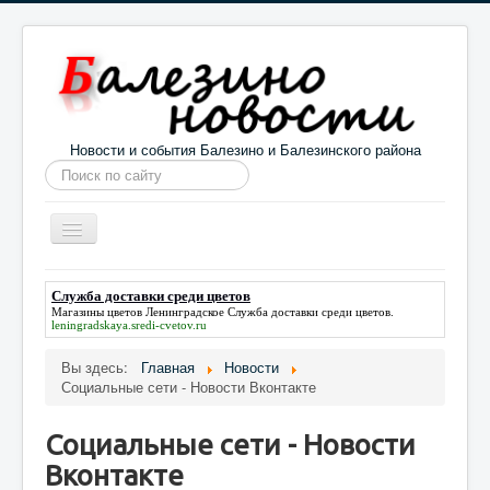
Новости и события Балезино и Балезинского района
Искать...
Toggle
Navigation
Главная
Погода в Балезино
Новости
Служба доставки среди цветов
Магазины цветов Ленинградское
Служба доставки среди цветов
.
Информация
Галерея
О проекте
leningradskaya.sredi-cvetov.ru
Вы здесь:
Главная
Новости
Социальные сети - Новости Вконтакте
Социальные сети - Новости
Вконтакте