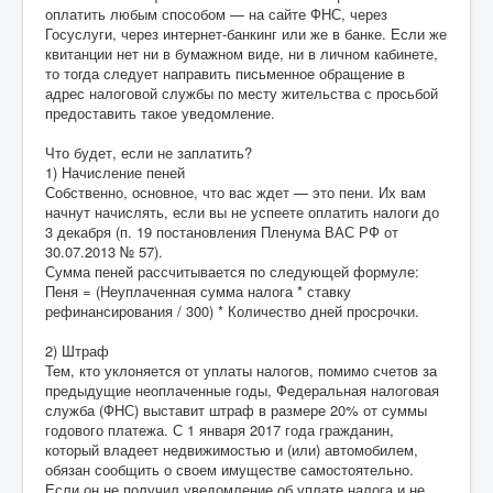
оплатить любым способом — на сайте ФНС, через
Госуслуги, через интернет-банкинг или же в банке. Если же
квитанции нет ни в бумажном виде, ни в личном кабинете,
то тогда следует направить письменное обращение в
адрес налоговой службы по месту жительства с просьбой
предоставить такое уведомление.
Что будет, если не заплатить?
1) Начисление пеней
Собственно, основное, что вас ждет — это пени. Их вам
начнут начислять, если вы не успеете оплатить налоги до
3 декабря (п. 19 постановления Пленума ВАС РФ от
30.07.2013 № 57).
Сумма пеней рассчитывается по следующей формуле:
Пеня = (Неуплаченная сумма налога * ставку
рефинансирования / 300) * Количество дней просрочки.
2) Штраф
Тем, кто уклоняется от уплаты налогов, помимо счетов за
предыдущие неоплаченные годы, Федеральная налоговая
служба (ФНС) выставит штраф в размере 20% от суммы
годового платежа. С 1 января 2017 года гражданин,
который владеет недвижимостью и (или) автомобилем,
обязан сообщить о своем имуществе самостоятельно.
Если он не получил уведомление об уплате налога и не