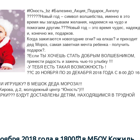
#Юность_bz #Балезино_Акция_Подарок_Ангелу
??????Новый год – символ волшебства, именно в это
время мы загадываем желания, надеемся на чудо и
помогаем другим.???Новый год – это время чудес, надеж
и, конечно же, подарков.
Когда зажигаются новогодние огни? на елках? и приходит
дед Мороз, самая заветная мечта ребенка - получить
подарок?.
?Если ТЫ ХОЧЕШЬ СТАТЬ ДОБРЫМ ВОЛШЕБНИКОМ,
принести радость и зажечь чью-то улыбку !!!
-У ТЕБЯ ЕСТЬ ТАКАЯ ВОЗМОЖНОСТЬ !
??С 20 НОЯБРЯ ПО 20 ДЕКАБРЯ 2018 ГОДА С 8-00 ДО 16
И ИГРУШКУ? В МЕШОК ДЕДА МОРОЗА!!!
Кирова, д.2, молодежный центр "Юность")!!!
РКИ??? БУДУТ ДОСТАВЛЕНЫ ДЕТЯМ, НАХОДЯЩИМСЯ В ТРУДНОЙ
ноября 2018 года в 1800⏰в МБОУ Кожиль...