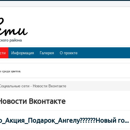
ского района
сти
Информация
Галерея
О проекте
и среди цветов
.
Социальные сети - Новости Вконтакте
Новости Вконтакте
_Акция_Подарок_Ангелу??????Новый го...