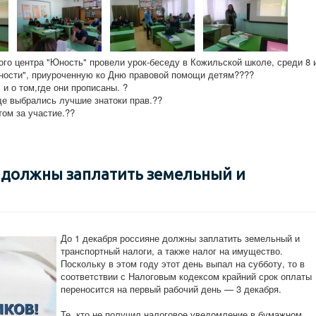
го центра "Юность" провели урок-беседу в Кожильской школе, среди 8 
анности", приуроченную ко Дню правовой помощи детям????
и о том,где они прописаны. ?
де выбрались лучшие знатоки прав.??
ом за участие.??
е должны заплатить земельный и
До 1 декабря россияне должны заплатить земельный и
транспортный налоги, а также налог на имущество.
Поскольку в этом году этот день выпал на субботу, то в
соответствии с Налоговым кодексом крайний срок оплаты
переносится на первый рабочий день — 3 декабря.
Те, кто не получил налоговое уведомление в бумажном