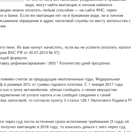
виде, могут найти квитанцию в личном кабинете
танцию можно оплатить любым способом — на сайте ФНС, через
же в банке. Если же квитанции нет ни в бумажном виде, ни в личном
письменное обращение в адрес налоговой службы по месту жительства с
ние.
это пени. Их вам начнут начислять, если вы не успеете оплатить налоги
нума ВАС РФ от 30.07.2013 № 57).
ующей формуле:
тавку рефинансирования / 300) * Количество дней просрочки.
в, помимо счетов за предыдущие неоплаченные годы, Федеральная
ф в размере 20% от суммы годового платежа. С 1 января 2017 года
стью и (или) автомобилем, обязан сообщить о своем имуществе
ведомление об уплате налога и не сообщил сведения о своей
ах налоговой, то согласно пункту 3 статьи 129.1 Налогового Кодекса Р
и через суд после истечения срока исполнения требования (3 года) об
получил квитанцию в 2018 году, то взыскать деньги с него через суд
вать денег за предыдущие просрочки налоговая не имеет права. (п. 1 ст.