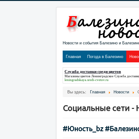
Новости и события Балезино и Балезин
Главная
Погода в Балезино
Ново
Служба доставки среди цветов
Магазины цветов Ленинградское
Служба доставк
leningradskaya.sredi-cvetov.ru
Вы здесь:
Главная
Новости
Социальные сети - 
#Юность_bz #Балезино