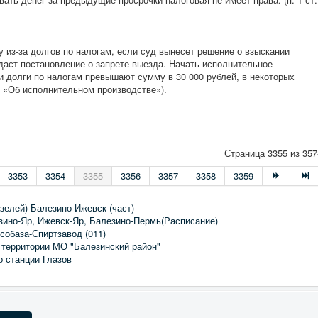
у из-за долгов по налогам, если суд вынесет решение о взыскании
даст постановление о запрете выезда. Начать исполнительное
и долги по налогам превышают сумму в 30 000 рублей, в некоторых
9 «Об исполнительном производстве»).
Страница 3355 из 357
3353
3354
3355
3356
3357
3358
3359
зелей) Балезино-Ижевск (част)
зино-Яр, Ижевск-Яр, Балезино-Пермь(Расписание)
собаза-Спиртзавод (011)
 территории МО "Балезинский район"
о станции Глазов