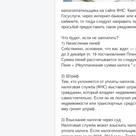
налогоплательщика на сайте ФНС. Кви
Госуслуги, через интернет-банкинг или 
кабинете, то тогда следует направить 
просьбой предоставить такое уведомле
Что будет, если не заплатить?
1) Начисление пеней
Собственно, основное, что вас ждет — 
до 3 декабря (п. 19 постановления Пле
Сумма пеней рассчитывается по след
Пеня = (Неуплаченная сумма налога * с
2) Штраф
Тем, кто уклоняется от уплаты налого
налоговая служба (ФНС) выставит штра
гражданин, который владеет недвижимо
самостоятельно. Если он не получил у
недвижимости или транспортных средств
ему грозит штраф.
3) Взыскание налогов через суд
Налоговая служба может взыскать налог
уплате налога. Если налогоплательщик 
можно только за 2015−2017 годы. Требо