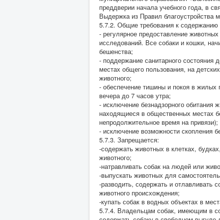
преддверии начала учебного года, в с
Выдержка из Правил благоустройства м
5.7.2. Общие требования к содержанию
- регулярное предоставление животных
исследований. Все собаки и кошки, нач
бешенства;
- поддержание санитарного состояния 
местах общего пользования, на детски
животного;
- обеспечение тишины и покоя в жилых 
вечера до 7 часов утра;
- исключение безнадзорного обитания 
находящиеся в общественных местах б
непродолжительное время на привязи);
- исключение возможности скопления б
5.7.3. Запрещается:
-содержать животных в клетках, будка
животного;
-натравливать собак на людей или жив
-выпускать животных для самостоятель
-разводить, содержать и отлавливать с
животного происхождения;
-купать собак в водных объектах в мес
5.7.4. Владельцам собак, имеющим в с
содержать собаку в свободном выгуле 