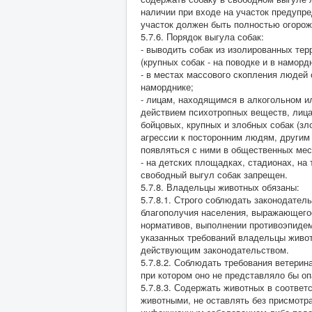
наличии при входе на участок предупре
участок должен быть полностью огорож
5.7.6. Порядок выгула собак:
- выводить собак из изолированных тер
(крупных собак - на поводке и в намордн
- в местах массового скопления людей
наморднике;
- лицам, находящимся в алкогольном и
действием психотропных веществ, лиц
бойцовых, крупных и злобных собак (з
агрессии к посторонним людям, другим 
появляться с ними в общественных мес
- на детских площадках, стадионах, н
свободный выгул собак запрещен.
5.7.8. Владельцы животных обязаны:
5.7.8.1. Строго соблюдать законодател
благополучия населения, выражающего
нормативов, выполнении противоэпидем
указанных требований владельцы живот
действующим законодательством.
5.7.8.2. Соблюдать требования ветерин
при котором оно не представляло бы о
5.7.8.3. Содержать животных в соответ
животными, не оставлять без присмотра