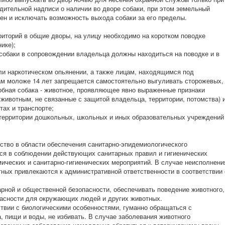
дительной надписи о наличии во дворе собаки, при этом земельный
ен и исключать возможность выхода собаки за его пределы.
риторий в общие дворы, на улицу необходимо на коротком поводке
ике);
 собаки в сопровождении владельца должны находиться на поводке и в
ли наркотическом опьянении, а также лицам, находящимся под
ам моложе 14 лет запрещается самостоятельно выгуливать сторожевых,
лобная собака - животное, проявляющее явно выраженные признаки
животным, не связанные с защитой владельца, территории, потомства) 
тах и транспорте;
а территории дошкольных, школьных и иных образовательных учреждений
ьство в области обеспечения санитарно-эпидемиологического
ся в соблюдении действующих санитарных правил и гигиенических
ических и санитарно-гигиенических мероприятий. В случае неисполнени
ных привлекаются к административной ответственности в соответствии 
арной и общественной безопасности, обеспечивать поведение животного,
пасности для окружающих людей и других животных.
ствии с биологическими особенностями, гуманно обращаться с
, пищи и воды, не избивать. В случае заболевания животного