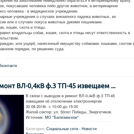
рении на заболевание немедленно обратиться к ветеринарному врачу.
ое, покусавшее человека либо другое животное, в ветеринарное
его человека - в медицинское учреждение.
инарные учреждения о случаях внезапного падежа животных, их
ссии или о случаях покуса животных дикими хищниками.
к, кошек, скота и птицы.
равил владельцы собак, кошек, скота и птицы несут ответственность в
тельством.
граждан, или ущерб, нанесенный имуществу собаками, кошками, скотом 
законом порядке, по решению суда.
Вконтакте
монт ВЛ-0,4кВ ф.3 ТП-45 извещаем ...
В связи с выводом в ремонт ВЛ-0,4кВ ф.3 ТП-45
извещаем об отключении электроэнергии
30.08.2018г. с 10:00 до 15:00
Жилой сектор: ул. 50лет Победы, Энергетиков.
Источник:
МО "Балезинское"
Категория:
Социальные сети - Новости
Вконтакте