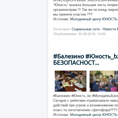
"Юность" выпала большая честь поприс
организаторам !!! Так же по концу мер
мы приняли участие ???
Источник:
Молодежный центр ЮНОСТЬ 
Категория:
Социальные сети - Новости 
Опубликовано: 30.08.2018, 14:20
#Балезино #Юность_
БЕЗОПАСНОСТ...
#Балезино #Юность_bz #МолодёжьБ
Сегодня с ребятами отрабатывали навы
действий при угрозе и возникновении п
класс по изготовлению сфетофора????
Источник:
Молодежный центр ЮНОСТЬ 