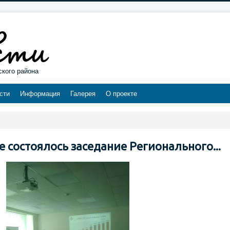
ского района
сти
Информация
Галерея
О проекте
ске состоялось заседание Регионального...