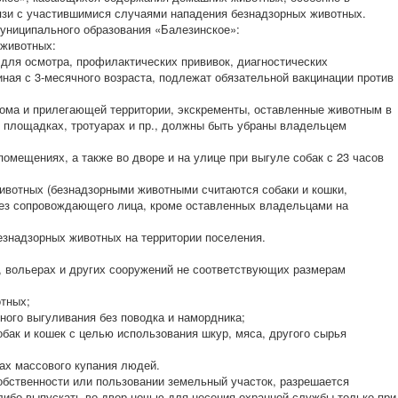
вязи с участившимися случаями нападения безнадзорных животных.
униципального образования «Балезинское»:
 животных:
 для осмотра, профилактических прививок, диагностических
иная с 3-месячного возраста, подлежат обязательной вакцинации против
дома и прилегающей территории, экскременты, оставленные животным в
х площадках, тротуарах и пр., должны быть убраны владельцем
помещениях, а также во дворе и на улице при выгуле собак с 23 часов
животных (безнадзорными животными считаются собаки и кошки,
ез сопровождающего лица, кроме оставленных владельцами на
езнадзорных животных на территории поселения.
х, вольерах и других сооружений не соответствующих размерам
отных;
ного выгуливания без поводка и намордника;
обак и кошек с целью использования шкур, мяса, другого сырья
тах массового купания людей.
обственности или пользовании земельный участок, разрешается
либо выпускать во двор ночью для несения охранной службы только при