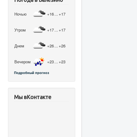
Ночью
+16
...
+17
Утром
+17
...
+17
Днем
+26
...
+26
Вечером
+23
...
+23
Подробный прогноз
Мы вКонтакте