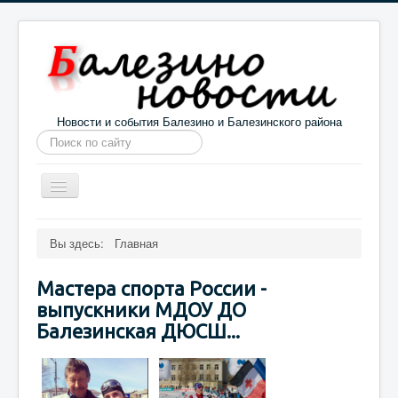
Новости и события Балезино и Балезинского района
Искать...
Toggle
Navigation
Главная
Погода в Балезино
Новости
Вы здесь:
Главная
Информация
Галерея
О проекте
Мастера спорта России -
выпускники МДОУ ДО
Балезинская ДЮСШ...