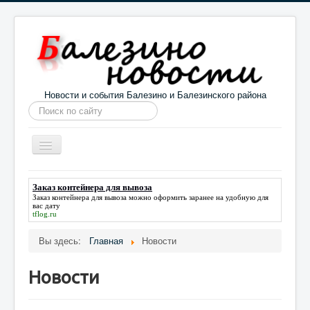
Новости и события Балезино и Балезинского района
Искать...
Toggle
Navigation
Главная
Погода в Балезино
Новости
Заказ контейнера для вывоза
Заказ контейнера для вывоза
можно оформить заранее на удобную для
Информация
Галерея
О проекте
вас дату
tflog.ru
Вы здесь:
Главная
Новости
Новости