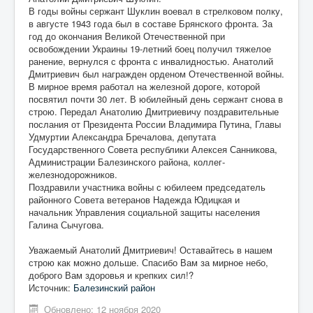
В годы войны сержант Шуклин воевал в стрелковом полку,
в августе 1943 года был в составе Брянского фронта. За
год до окончания Великой Отечественной при
освобождении Украины 19-летний боец получил тяжелое
ранение, вернулся с фронта с инвалидностью. Анатолий
Дмитриевич был награжден орденом Отечественной войны.
В мирное время работал на железной дороге, которой
посвятил почти 30 лет. В юбилейный день сержант снова в
строю. Передал Анатолию Дмитриевичу поздравительные
послания от Президента России Владимира Путина, Главы
Удмуртии Александра Бречалова, депутата
Государственного Совета республики Алексея Санникова,
Администрации Балезинского района, коллег-
железнодорожников.
Поздравили участника войны с юбилеем председатель
районного Совета ветеранов Надежда Юдицкая и
начальник Управления социальной защиты населения
Галина Сычугова.
Уважаемый Анатолий Дмитриевич! Оставайтесь в нашем
строю как можно дольше. Спасибо Вам за мирное небо,
доброго Вам здоровья и крепких сил!?
Источник:
Балезинский район
Обновлено: 12 ноября 2020