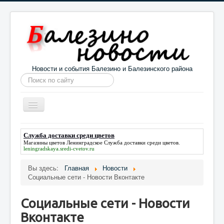
Новости и события Балезино и Балезинского района
Искать...
Toggle
Navigation
Главная
Погода в Балезино
Новости
Служба доставки среди цветов
Магазины цветов Ленинградское
Служба доставки среди цветов
.
Информация
Галерея
О проекте
leningradskaya.sredi-cvetov.ru
Вы здесь:
Главная
Новости
Социальные сети - Новости Вконтакте
Социальные сети - Новости
Вконтакте