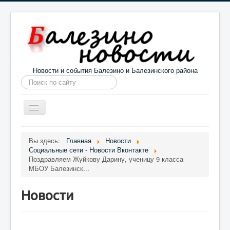
Новости и события Балезино и Балезинского района
Искать...
Toggle
Navigation
Главная
Погода в Балезино
Новости
Вы здесь:
Главная
Новости
Социальные сети - Новости Вконтакте
Информация
Галерея
О проекте
Поздравляем Жуйкову Дарину, ученицу 9 класса
МБОУ Балезинск...
Новости