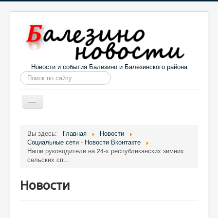
Новости и события Балезино и Балезинского района
Искать...
Toggle
Navigation
Главная
Погода в Балезино
Новости
Вы здесь:
Главная
Новости
Социальные сети - Новости Вконтакте
Информация
Галерея
О проекте
Наши руководители на 24-х республиканских зимних
сельских сп...
Новости