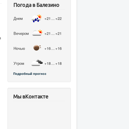
Погода в Балезино
Днем
+21
...
+22
Вечером
+21
...
+21
и
Ночью
+16
...
+16
Утром
+18
...
+18
л
Подробный прогноз
Мы вКонтакте