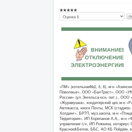
Пожалуйста,
оцените
«ПМ» (котельная№2, 5, 6), м-н «Азинс
Поволжье», ООО «БалТраст», ООО «УК 
России» (ул.Энгельса-осн. пит.)., ООО
«Журавушка», кондитерский цех,м-н «Р
Автокасса, киоск Почты, МСК (стадион
Холдинг», БРТП, муз.школа, м-н «Пти
Территория», ИП Корепанов А.А., м-н «
управление с/х, ИП Рожкина, нотариус 
Красное&Белое, ББС, АО КБ Пойдём, м-н