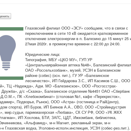
Глазовский филиал ООО «ЭСУ» сообщаем, что в связи с
переключением в сети 10 кВ ожидается кратковременное
отключение электроэнергии в п. Балезино до 15 минут 25 
27мая 2020г. в промежутке времени с 22:00 до 24:00.
Юридические лица:
Типография, МБУ «ЦКО МУ», ГУП УР
«Центральнаярайонная аптека №48», Балезинский филиа
ОАО «Россельхозбанк», музей, УСЗН в Балезинском
районе (собес) (осн. пит.), ГУ УР «Балезинское
лесничество», ИП Гейдарова З.С., ИП Касимов С.Ш., ООО
кий», ТЦ «Надежда», Адм. МО «Балезинское», ООО «Росгосстрах-
Дружба», д/с «Сказка», Балезинское отделение №4451 ОАО «Сбербанк
 «Д.О.М.», ПК «Хлебокомбинат» (столовая №1, кафе «Перекресток»,
адамир», Подворье, Рынок), ООО «Астра» (гостиница и РайЦентр),
, дом спорта), ИП Буров, ИП Биянов А.А., ОВО, ООО «Стройиндустрия
ца», мир.судьи, парикмахерская «Любава», СК СУ РФ, ООО «УК ЖКХ
Флагман», ИП Хохлова, БТИ, ЗАГС, ЦДТ, Ижкомбанк, библиотека,
Овчинникова, «Альфамед», м-н Магнит, рекламный экран, м-н
 Глазовская водка, Уголовно-исполн.инспекция, УСЗН (собес-рез.пит.).