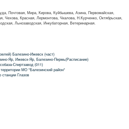
уда, Почтовая, Мира, Кирова, Куйбышева, Азина, Первомайская,
ая, Чехова, Красная, Лермонтова, Чкалова, Н.Курченко, Октябрьская,
водская, Льнозаводская, Инкубаторная, Ветеринарная.
зелей) Балезино-Ижевск (част)
зино-Яр, Ижевск-Яр, Балезино-Пермь(Расписание)
собаза-Спиртзавод (011)
 территории МО "Балезинский район"
о станции Глазов