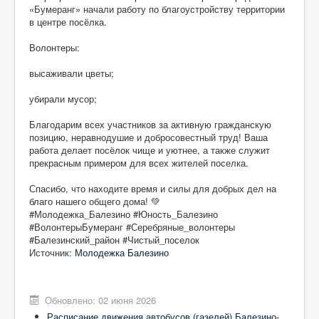
«Бумеранг» начали работу по благоустройству территории
в центре посёлка.
Волонтеры:
высаживали цветы;
убирали мусор;
Благодарим всех участников за активную гражданскую
позицию, неравнодушие и добросовестный труд! Ваша
работа делает посёлок чище и уютнее, а также служит
прекрасным примером для всех жителей поселка.
Спасибо, что находите время и силы для добрых дел на
благо нашего общего дома! 💚
#Молодежка_Балезино #Юность_Балезино
#ВолонтерыБумеранг #Серебряные_волонтеры
#Балезинский_район #Чистый_поселок
Источник:
Молодежка Балезино
Обновлено: 02 июня 2026
Расписание движения автобусов (газелей) Балезино-