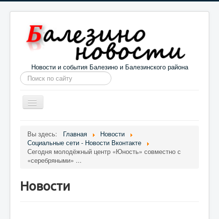
Новости и события Балезино и Балезинского района
Искать...
Toggle
Navigation
Главная
Погода в Балезино
Новости
Вы здесь:
Главная
Новости
Социальные сети - Новости Вконтакте
Информация
Галерея
О проекте
Сегодня молодёжный центр «Юность» совместно с
«серебряными» ...
Новости