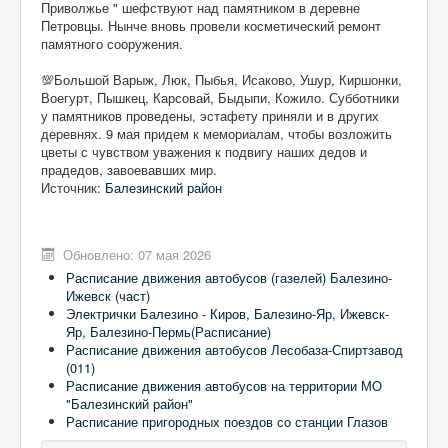
Приволжье " шефствуют над памятником в деревне
Петровцы. Нынче вновь провели косметический ремонт
памятного сооружения.
💯Большой Варыж, Люк, Пыбья, Исаково, Ушур, Киршонки,
Воегурт, Пышкец, Карсовай, Быдыпи, Кожило. Субботники
у памятников проведены, эстафету приняли и в других
деревнях. 9 мая придем к мемориалам, чтобы возложить
цветы с чувством уважения к подвигу наших дедов и
прадедов, завоевавших мир.
Источник:
Балезинский район
Обновлено: 07 мая 2026
Расписание движения автобусов (газелей) Балезино-
Ижевск (част)
Электрички Балезино - Киров, Балезино-Яр, Ижевск-
Яр, Балезино-Пермь(Расписание)
Расписание движения автобусов Лесобаза-Спиртзавод
(011)
Расписание движения автобусов на территории МО
"Балезинский район"
Расписание пригородных поездов со станции Глазов