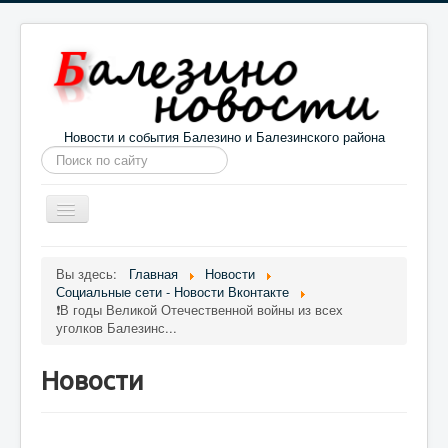
Новости и события Балезино и Балезинского района
Искать...
Toggle
Navigation
Главная
Погода в Балезино
Новости
Вы здесь:
Главная
Новости
Социальные сети - Новости Вконтакте
Информация
Галерея
О проекте
❗В годы Великой Отечественной войны из всех
уголков Балезинс...
Новости