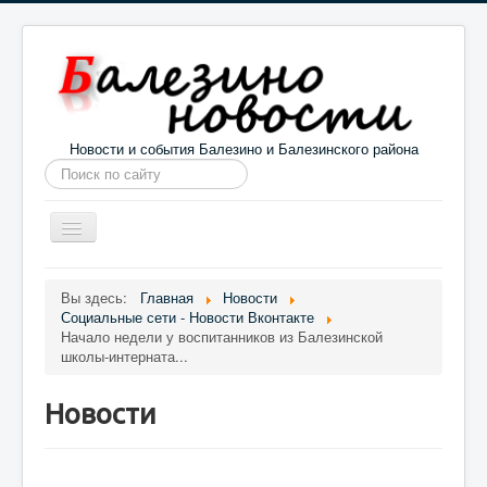
Новости и события Балезино и Балезинского района
Искать...
Toggle
Navigation
Главная
Погода в Балезино
Новости
Вы здесь:
Главная
Новости
Социальные сети - Новости Вконтакте
Информация
Галерея
О проекте
Начало недели у воспитанников из Балезинской
школы‑интерната...
Новости