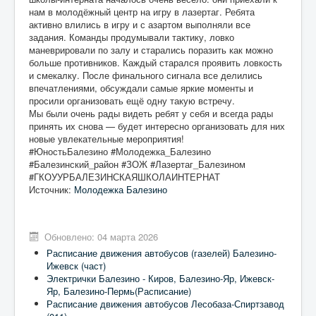
нам в молодёжный центр на игру в лазертаг. Ребята
активно влились в игру и с азартом выполняли все
задания. Команды продумывали тактику, ловко
маневрировали по залу и старались поразить как можно
больше противников. Каждый старался проявить ловкость
и смекалку. После финального сигнала все делились
впечатлениями, обсуждали самые яркие моменты и
просили организовать ещё одну такую встречу.
Мы были очень рады видеть ребят у себя и всегда рады
принять их снова — будет интересно организовать для них
новые увлекательные мероприятия!
#ЮностьБалезино #Молодежка_Балезино
#Балезинский_район #ЗОЖ #Лазертаг_Балезином
#ГКОУУРБАЛЕЗИНСКАЯШКОЛАИНТЕРНАТ
Источник:
Молодежка Балезино
Обновлено: 04 марта 2026
Расписание движения автобусов (газелей) Балезино-
Ижевск (част)
Электрички Балезино - Киров, Балезино-Яр, Ижевск-
Яр, Балезино-Пермь(Расписание)
Расписание движения автобусов Лесобаза-Спиртзавод