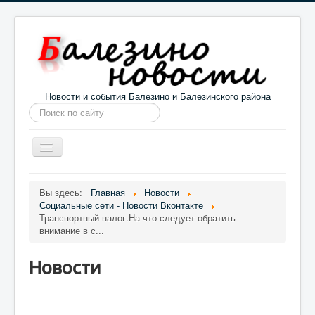
Новости и события Балезино и Балезинского района
Искать...
Toggle
Navigation
Главная
Погода в Балезино
Новости
Вы здесь:
Главная
Новости
Социальные сети - Новости Вконтакте
Информация
Галерея
О проекте
Транспортный налог.На что следует обратить
внимание в с...
Новости