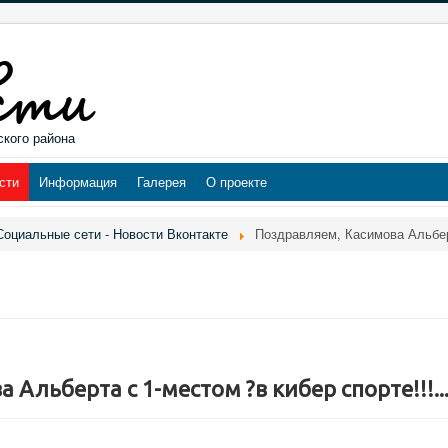
ского района
сти
Информация
Галерея
О проекте
Социальные сети - Новости Вконтакте
Поздравляем, Касимова Альберт
Альберта с 1-местом ?в кибер спорте!!!..