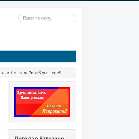
Искать...
а с 1-местом ?в кибер спорте!!!...
.
Погода в Балезино