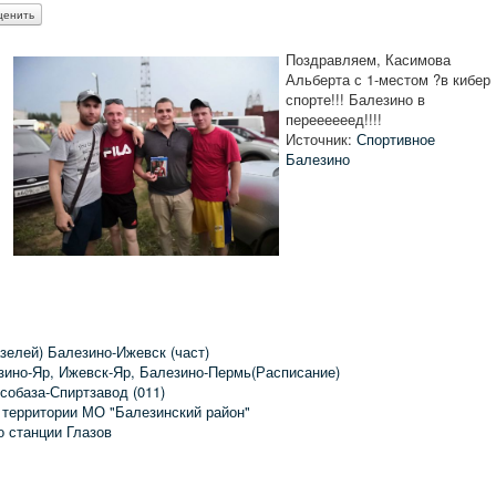
Поздравляем, Касимова
Альберта с 1-местом ?в кибер
спорте!!! Балезино в
переееееед!!!!
Источник:
Спортивное
Балезино
зелей) Балезино-Ижевск (част)
зино-Яр, Ижевск-Яр, Балезино-Пермь(Расписание)
собаза-Спиртзавод (011)
 территории МО "Балезинский район"
о станции Глазов