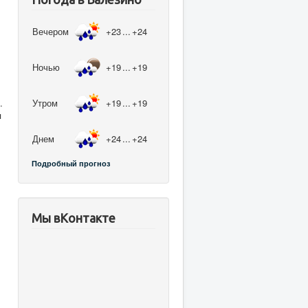
Вечером
+23
...
+24
Ночью
+19
...
+19
Утром
+19
...
+19
.
я
Днем
+24
...
+24
Подробный прогноз
Мы вКонтакте