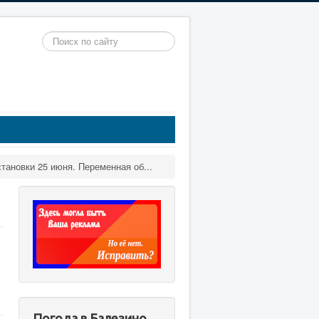
Искать...
тановки 25 июня. Переменная об...
Погода в Балезино