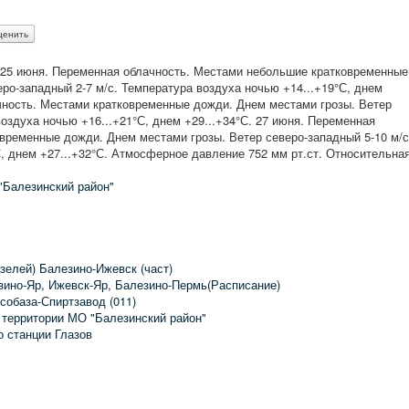
 25 июня. Переменная облачность. Местами небольшие кратковременные
ро-западный 2-7 м/с. Температура воздуха ночью +14...+19°С, днем
ачность. Местами кратковременные дожди. Днем местами грозы. Ветер
воздуха ночью +16...+21°С, днем +29...+34°С. 27 июня. Переменная
временные дожди. Днем местами грозы. Ветер северо-западный 5-10 м/с
, днем +27...+32°С. Атмосферное давление 752 мм рт.ст. Относительна
"Балезинский район"
зелей) Балезино-Ижевск (част)
зино-Яр, Ижевск-Яр, Балезино-Пермь(Расписание)
собаза-Спиртзавод (011)
 территории МО "Балезинский район"
о станции Глазов