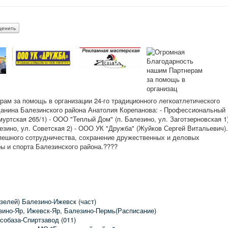
ам за помощь в организации 24-го традиционного легкоатлетического
данина Балезинского района Анатолия Корепанова: - Профессиональный
муртская 265/1) - ООО "Теплый Дом" (п. Балезино, ул. Заготзерновская 1
лезино, ул. Советская 2) - ООО УК "Дружба" (Жуйков Сергей Витальевич).
ешного сотрудничества, сохранение дружественных и деловых
ы и спорта Балезинского района.????
зелей) Балезино-Ижевск (част)
зино-Яр, Ижевск-Яр, Балезино-Пермь(Расписание)
собаза-Спиртзавод (011)