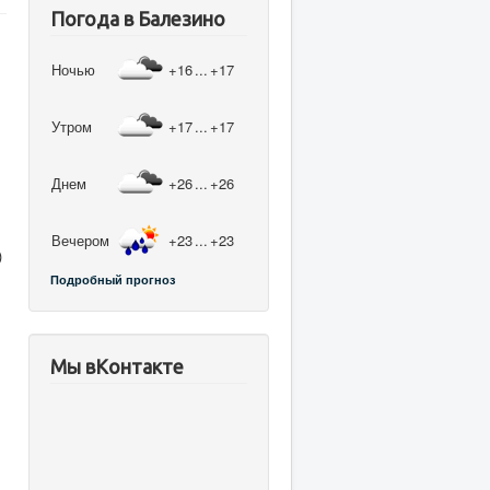
Погода в Балезино
Ночью
+16
...
+17
Утром
+17
...
+17
Днем
+26
...
+26
Вечером
+23
...
+23
)
Подробный прогноз
Мы вКонтакте