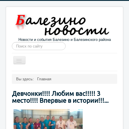
Новости и события Балезино и Балезинского района
Искать...
Toggle
Navigation
Главная
Погода в Балезино
Новости
Вы здесь:
Главная
Информация
Галерея
О проекте
Девчонки!!!! Любим вас!!!!! 3
место!!!! Впервые в истории!!!...