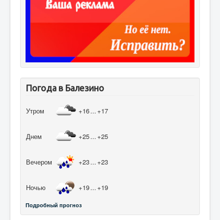
Погода в Балезино
Утром
+16
...
+17
Днем
+25
...
+25
Вечером
+23
...
+23
Ночью
+19
...
+19
Подробный прогноз