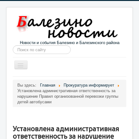
Новости и события Балезино и Балезинского района
Искать...
Toggle
Navigation
Главная
Погода в Балезино
Новости
Вы здесь:
Главная
Прокуратура информирует
Установлена административная ответственность за
Информация
Галерея
О проекте
нарушение Правил организованной перевозки группы
детей автобусами
Установлена административная
ответственность за нарушение