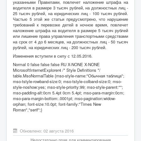
указанными Правилами, повлечет наложение штрафа на
водителя в размере 3 тысяч рублей, на должностных лиц -
25 тысяч рублей, на юридических лиц - 100 тысяч рублей.
Частью 5 этой же статьи предусмотрено, что нарушение
требований к перевозке детей в ночное время, повлечет
наложение штрафа на водителя в размере 5 тысяч рублей
или лишение права управления транспортными средствами
на срок от 4 до 6 месяцев, на должностных лиц - 50 тысяч
рублей, на юридических лиц - 200 тысяч рублей.
Изменения вступили в силу с 12.05.2016.
Normal 0 false false false RU X-NONE X-NONE
MicrosoftInternetExplorer4 /* Style Definitions */
table.MsoNormalTable {mso-style-name:"Обычная таблица";
mso-tstyle-rowband-size:0; mso-tstyle-colband-size:0; mso-
style-noshow:yes; mso-style-priority:99; mso-style-parent:"";
mso-padding-alt:0cm 5.4pt 0cm 5.4pt; mso-para-margin:0cm;
mso-para-margin-bottom:.0001pt; mso-pagination:widow-
orphan; font-size:10.0pt; font-family:"Times New
Roman","serif";}
Обновлено: 02 августа 2016
Недостаточно прав для комментирования