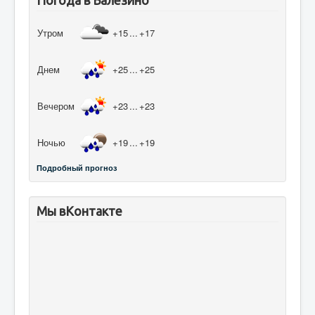
Утром
+15
...
+17
Днем
+25
...
+25
Вечером
+23
...
+23
Ночью
+19
...
+19
Подробный прогноз
Мы вКонтакте