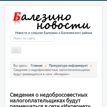
Новости и события Балезино и Балезинского района
Искать...
Toggle
Navigation
Главная
Погода в Балезино
Новости
Вы здесь:
Главная
Прокуратура информирует
Сведения о недобросовестных налогоплательщиках
Информация
Галерея
О проекте
будут размещаться в сети «Интернет»
Сведения о недобросовестных
налогоплательщиках будут
размещаться в сети «Интернет»