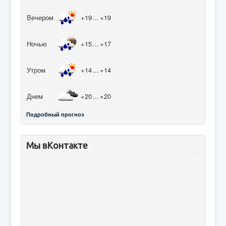
Вечером
+19
...
+19
Ночью
+15
...
+17
Утром
+14
...
+14
Днем
+20
...
+20
Подробный прогноз
Мы вКонтакте