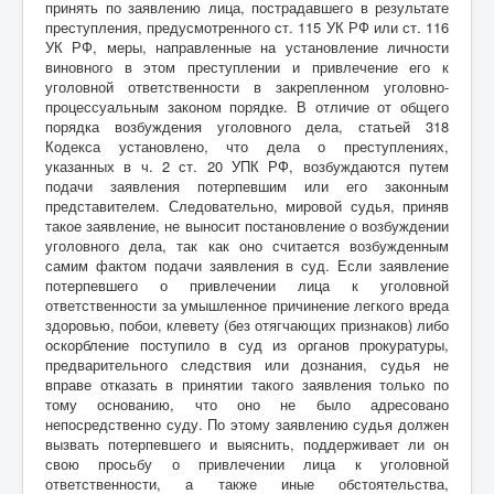
принять по заявлению лица, пострадавшего в результате
преступления, предусмотренного ст. 115 УК РФ или ст. 116
УК РФ, меры, направленные на установление личности
виновного в этом преступлении и привлечение его к
уголовной ответственности в закрепленном уголовно-
процессуальным законом порядке. В отличие от общего
порядка возбуждения уголовного дела, статьей 318
Кодекса установлено, что дела о преступлениях,
указанных в ч. 2 ст. 20 УПК РФ, возбуждаются путем
подачи заявления потерпевшим или его законным
представителем. Следовательно, мировой судья, приняв
такое заявление, не выносит постановление о возбуждении
уголовного дела, так как оно считается возбужденным
самим фактом подачи заявления в суд. Если заявление
потерпевшего о привлечении лица к уголовной
ответственности за умышленное причинение легкого вреда
здоровью, побои, клевету (без отягчающих признаков) либо
оскорбление поступило в суд из органов прокуратуры,
предварительного следствия или дознания, судья не
вправе отказать в принятии такого заявления только по
тому основанию, что оно не было адресовано
непосредственно суду. По этому заявлению судья должен
вызвать потерпевшего и выяснить, поддерживает ли он
свою просьбу о привлечении лица к уголовной
ответственности, а также иные обстоятельства,