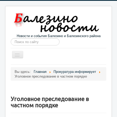
Новости и события Балезино и Балезинского района
Искать...
Toggle
Navigation
Главная
Погода в Балезино
Новости
Вы здесь:
Главная
Прокуратура информирует
Уголовное преследование в частном порядке
Информация
Галерея
О проекте
Уголовное преследование в
частном порядке