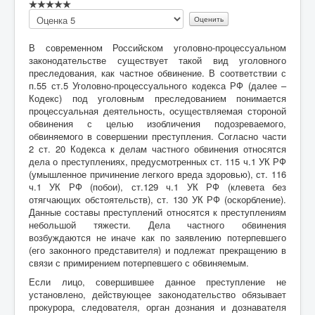
Пожалуйста,
оцените
В современном Российском уголовно-процессуальном
законодательстве существует такой вид уголовного
преследования, как частное обвинение. В соответствии с
п.55 ст.5 Уголовно-процессуального кодекса РФ (далее –
Кодекс) под уголовным преследованием понимается
процессуальная деятельность, осуществляемая стороной
обвинения с целью изобличения подозреваемого,
обвиняемого в совершении преступления. Согласно части
2 ст. 20 Кодекса к делам частного обвинения относятся
дела о преступлениях, предусмотренных ст. 115 ч.1 УК РФ
(умышленное причинение легкого вреда здоровью), ст. 116
ч.1 УК РФ (побои), ст.129 ч.1 УК РФ (клевета без
отягчающих обстоятельств), ст. 130 УК РФ (оскорбление).
Данные составы преступлений относятся к преступлениям
небольшой тяжести. Дела частного обвинения
возбуждаются не иначе как по заявлению потерпевшего
(его законного представителя) и подлежат прекращению в
связи с примирением потерпевшего с обвиняемым.
Если лицо, совершившее данное преступление не
установлено, действующее законодательство обязывает
прокурора, следователя, орган дознания и дознавателя