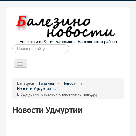
Новости и события Балезино и Балезинского района
Искать...
Toggle
Navigation
Главная
Погода в Балезино
Новости
Вы здесь:
Главная
Новости
Новости Удмуртии
Информация
Галерея
О проекте
В Удмуртии готовятся к весеннему паводку
Новости Удмуртии