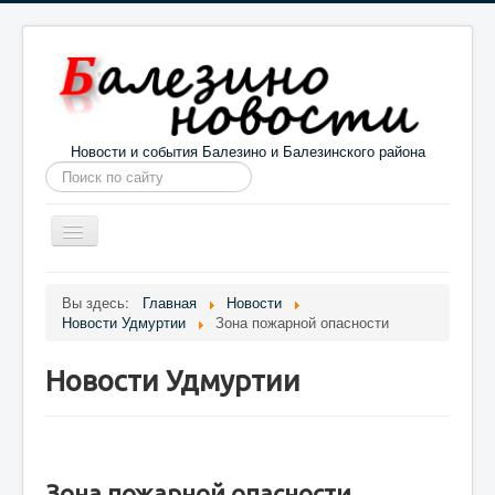
Новости и события Балезино и Балезинского района
Искать...
Toggle
Navigation
Главная
Погода в Балезино
Новости
Вы здесь:
Главная
Новости
Новости Удмуртии
Зона пожарной опасности
Информация
Галерея
О проекте
Новости Удмуртии
Зона пожарной опасности