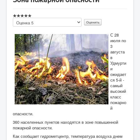
Пожалуйста,
оцените
С 28
июля по
3
августа
в
Удмурти
и
ожидает
ся 5-й -
самый
высокий
класс
пожарно
й
опасности.
360 населенных пунктов находятся в зоне повышенной
пожарной опасности.
Как сообщает гидрометцентр, температура воздуха днем