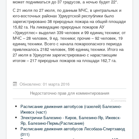
может подниматься до 37 градусов, а ночью будет 22°.
С 21 июля по 27 июля, по данным МЧС, в центральных и
юго-восточных районах Удмуртской республики было
зарегистрировано 38 природных пожара на общей площади
15,82 га. На ликвидацию природных пожаров АУ
«Удмуртлес» выделил 339 человек и 99 единиц техники; от
МЧС – 28 человек, 9 ед. техники; прочие – 92 человек, 19
единиц техники. Всего с начала пожароопасного периода
привлекалось 2182 человек, 596 единиц техники. Итого на
27 июля в Удмуртии зарегистрировано с нарастающим
итогом – 217 природных пожаров на площади 162,7 га.
Обновлено: 01 марта 2016
Недостаточно прав для комментирования
JComments
Расписание движения автобусов (газелей) Балезино-
Ижевск (част)
Электрички Балезино - Киров, Балезино-Яр, Ижевск-
Яр, Балезино-Пермь(Расписание)
Расписание движения автобусов Лесобаза-Спиртзавод
(011)