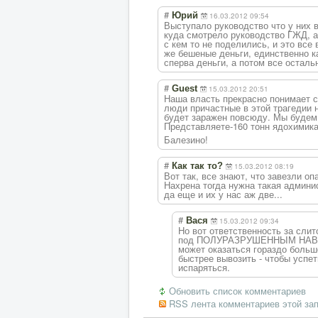
#
Юрий
16.03.2012 09:54
Выступало руководство что у них в
куда смотрело руководство ГЖД, а
с кем то не поделились, и это все
же бешеные деньги, единственно ка
сперва деньги, а потом все осталь
#
Guest
15.03.2012 20:51
Наша власть прекрасно понимает с
люди причастные в этой трагедии 
будет заражен повсюду. Мы будем 
Представляете-1
60 тонн ядохимика
Балезино!
#
Как так то?
15.03.2012 08:19
Вот так, все знают, что завезли о
Нахрена тогда нужна такая админи
да еще и их у нас аж две...
#
Вася
15.03.2012 09:34
Но вот ответственность за слит
под ПОЛУРАЗРУШЕННЫМ НАВЕСО
может оказаться гораздо больш
быстрее вывозить - чтобы успет
испаряться.
Обновить список комментариев
RSS лента комментариев этой за