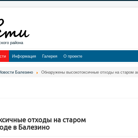
ского района
сти
Информация
Галерея
О проекте
Новости Балезино
Обнаружены высокотоксичные отходы на старом а
сичные отходы на старом
оде в Балезино