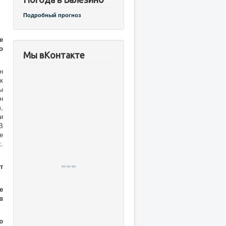
Подробный прогноз
е
о
Мы вКонтакте
н
к
ы
н
,
и
В
е
.
т
е
в
ю