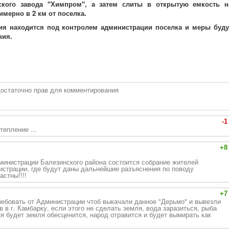
ского завода "Химпром", а затем слиты в открытую емкость н
мерно в 2 км от поселка.
ия находится под контролем администрации поселка и меры буду
ния.
остаточно прав для комментирования
-1
епление ...
+8
дминистрации Балезинского района состоится собрание жителей
страции, где будут даны дальнейшие разъяснения по поводу
стны!!!!
+7
ебовать от Администрации чтоб выкачали данное "Дерьмо" и вывезли
 в г. Камбарку, если этого не сделать земля, вода заразиться, рыба
я будет земля обесценится, народ отравится и будет вымирать как