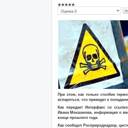
Пожалуйста,
оцените
При этом, как только столбик терм
испаряться, что приведет к попадани
Как передает Интерфакс со ссылк
Ивана Мокшанова, информация о вво
конце прошлого года.
Как сообщил Росприроднадзор, цис