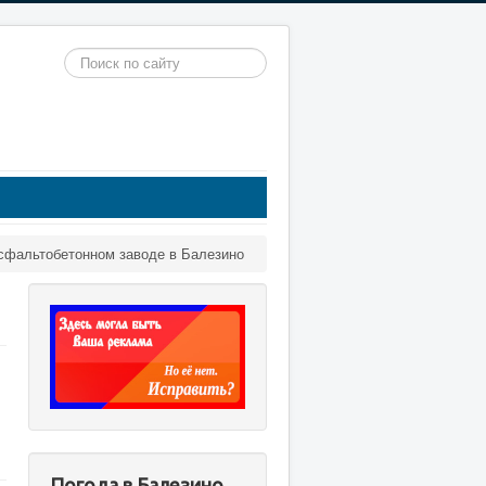
Искать...
сфальтобетонном заводе в Балезино
Погода в Балезино