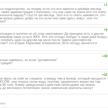
+7
се подконтролен, но почему если это все завезли в декабре месяца,
 также администрация п.Балезино, что они сами не знали или это опять
 выплыла наружу? Спустя три месяца. Зато кто-то опять наживется, это
к можно давать добро на это если они сами здесь живут, или что
ное?
+9
итуацию в поселке но об этом умалчивают.Да принципе есть и другие
например наши услуги ЖКХ. Все эти отходы попадут в наши реки воздух
погибать один за другим как мухи после травли дихлофосом.
тов!!! это вторая Херасима! Апокалипсис 2012 походу начнется в
+10
пасные химикаты, но всем "долампочки".
страция?
+12
ое брать на себя не спешили. а между тем в бункер, который находится
М, уже попала талая вода, поэтому зараженного вещества там
е 60 тонн. Бомбу замедленного действия необходимо как можно
ь до весеннего потепления, иначе химические реагенты начнут
писи