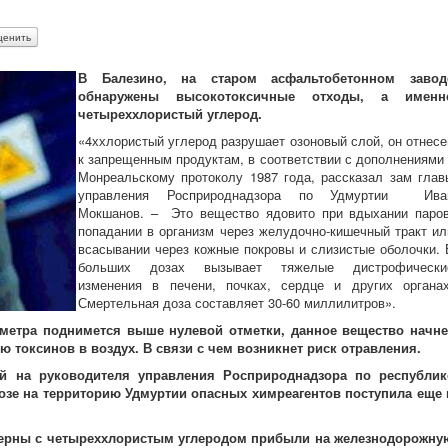
В Балезино, на старом асфальтобетонном завод
обнаружены высокотоксичные отходы, а именн
четыреххлористый углерод.
«4ххлористый углерод разрушает озоновый слой, он отнесе
к запрещенным продуктам, в соответствии с дополнениями 
Монреальскому протоколу 1987 года, рассказал зам глав
управления Росприроднадзора по Удмуртии Ива
Мокшанов. – Это вещество ядовито при вдыхании паров
попадании в организм через желудочно-кишечный тракт ил
всасывании через кожные покровы и слизистые оболочки. 
больших дозах вызывает тяжелые дистрофически
изменения в печени, почках, сердце и других органах
Смертельная доза составляет 30-60 миллилитров».
ометра поднимется выше нулевой отметки, данное вещество начне
ю токсинов в воздух. В связи с чем возникнет риск отравления.
ой на руководителя управления Росприроднадзора по республик
зе на территорию Удмуртии опасных химреагентов поступила еще 
терны с четыреххлористым углеродом прибыли на железнодорожну