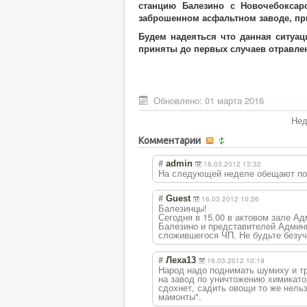
станцию Балезино с Новочебоксар
заброшенном асфальтном заводе, при
Будем надеяться что данная ситуац
приняты до первых случаев отравле
Обновлено: 01 марта 2016
Нед
Комментарии
#
admin
16.03.2012 13:32
На следующей неделе обещают пот
#
Guest
16.03.2012 10:26
Балезинцы!
Сегодня в 15.00 в актовом зале А
Балезино и представителей Админи
сложившегося ЧП. Не будьте безуча
#
Леха13
16.03.2012 10:19
Народ надо поднимать шумиху и тр
на завод по уничтожению химикатов
сдохнет, садить овощи то же нельз
мамонты".