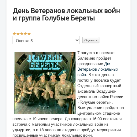
День Ветеранов локальных войн
и группа Голубые Береты
Р
е
Пожалуйста,
й
оцените
т
7 августа в поселке
и
Балезино пройдет
н
празднование
Дня
г
Ветеранов локальных
:
войн
. В этот день в
гостях у поселка будет
5
Отдельный концертный
ансамбль Воздушно-
/
десантных войск России
«Голубые береты».
5
Выступление пройдет на
центральном стадионе
поселка с 19 часов вечера. До концерта в 16:00 состоится
встреча с матерями участников локальных войн из
удмуртии, а в 18 часов на стадионе пройдут мероприятия
посвященные участникам локальных войн.