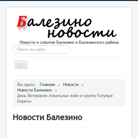
Новости и события Балезино и Балезинского района
Искать...
Toggle
Navigation
Главная
Погода в Балезино
Новости
Вы здесь:
Главная
Новости
Новости Балезино
Информация
Галерея
О проекте
День Ветеранов локальных войн и группа Голубые
Береты
Новости Балезино